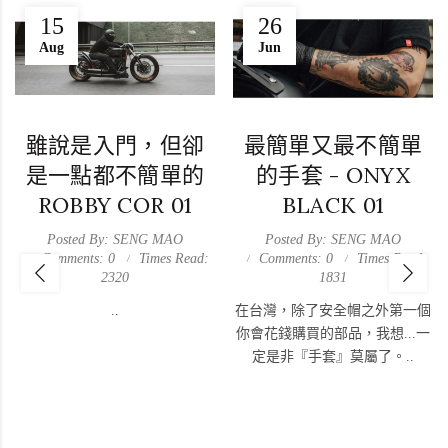
15
26
Aug
Jun
雖說是入門，但卻
最簡單又最不簡單
是一點都不簡單的
的手套 - ONYX
ROBBY COR 01
BLACK 01
Posted By: SENG MAO
Posted By: SENG MAO
Comments: 0
Times Read:
Comments: 0
Times Read:
2320
1831
..
在台灣，除了安全帽之外第一個
你會花錢購買的部品，我想...一
定是非『手套』莫屬了。..