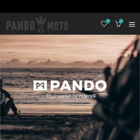
0
0
時尚安全兼具的防摔衣褲首選
不論是世界最強韌纖維Dyneema® 、彈力舒適的Cordura® 牛仔布，或是DuPont™ Kevlar®防彈纖維
只為做一件在安全防護上堅持，在外觀上亦不妥協的防摔褲！