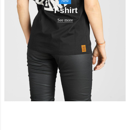
New
T-shirt
See more