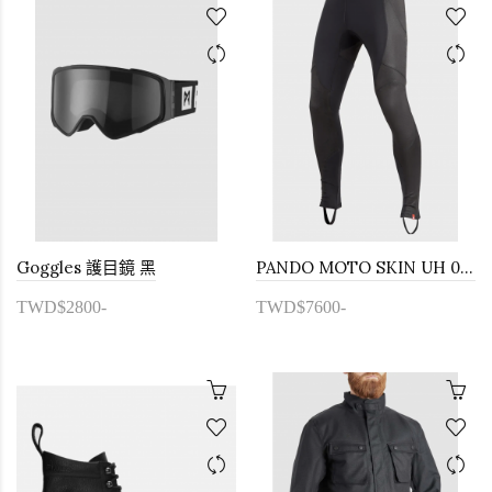
Goggles 護目鏡 黑
PANDO MOTO SKIN UH 03 護具褲 AA
TWD$2800-
TWD$7600-