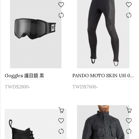
Goggles 護目鏡 黑
PANDO MOTO SKIN UH 03 護具褲 AA
TWD$2800-
TWD$7600-