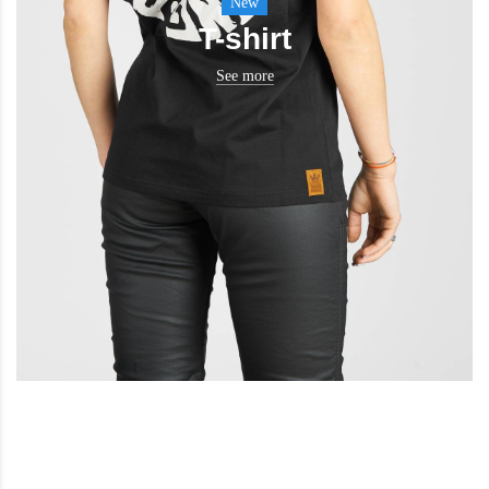
New
T-shirt
See more