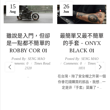
15
26
Aug
Jun
雖說是入門，但卻
最簡單又最不簡單
是一點都不簡單的
的手套 - ONYX
ROBBY COR 01
BLACK 01
Posted By: SENG MAO
Posted By: SENG MAO
Comments: 0
Times Read:
Comments: 0
Times Read:
2320
1831
..
在台灣，除了安全帽之外第一個
你會花錢購買的部品，我想...一
定是非『手套』莫屬了。..