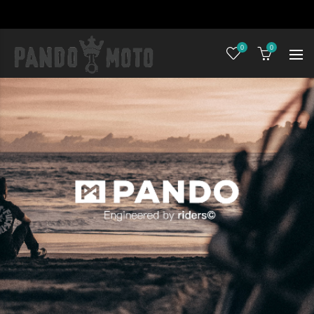
0
0
時尚安全兼具的防摔衣褲首選
不論是世界最強韌纖維Dyneema® 、彈力舒適的Cordura® 牛仔布，或是DuPont™ Kevlar®防彈纖維
只為做一件在安全防護上堅持，在外觀上亦不妥協的防摔褲！