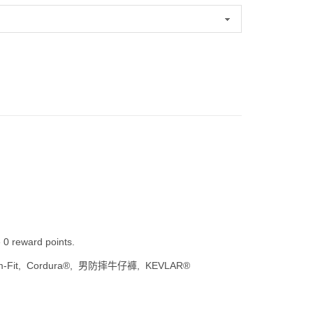
e 0 reward points.
m-Fit
Cordura®
男防摔牛仔褲
KEVLAR®