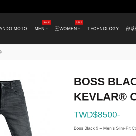
SALE
SALE
ANDO MOTO
MEN
WOMEN
TECHNOLOGY
部落
®
BOSS BL
KEVLAR® 
TWD$8500-
Boss Black 9 – Men’s Slim-