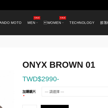
SALE
SALE
ANDO MOTO
MEN
WOMEN
TECHNOLOGY
部落
ONYX BROWN 01
TWD$2990-
加購鏡片