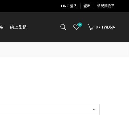
LINE 登入
登出
檢視購物車
0
格
線上型錄
0
/
TWD$0-