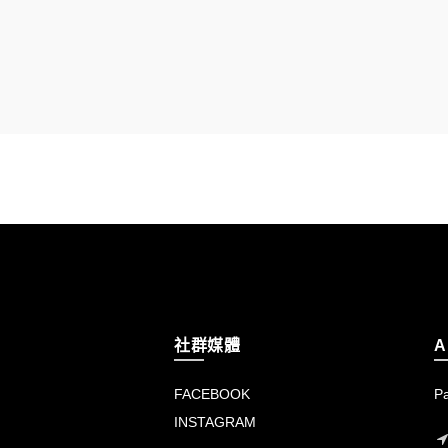
社群媒體
A
FACEBOOK
P
INSTAGRAM