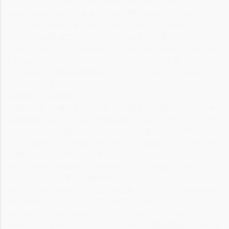
20%，能迅速將溼氣從皮膚排至材質表層，保持肌膚乾
穿著Pando
Moto的經典防摔牛仔褲將帶您提升新的冒險旅程。而它的秘訣在於
採用了深受全球騎行者喜愛的12盎司軍規級的Cordura®牛仔布。 反
折式褲管和高品質車縫加固讓安全性更無虞。 在髖部與膝蓋部分所
配備的超薄的Triple Flex護具能在意外發生時提供保護，完美的歐洲
品牌設計，保證了您可以信賴的耐用性、功能性與精湛的工藝技
術。條列式介中腰款修身剪結合COOLMAX®技術的12盎司超彈力
CORDURA®牛仔布SAS-TEC TripleFlex CE（EN1621-1：2012）
認證護膝。另可添購SAS-TEC TripleFlex CE（EN1621-1：2012）
認證髖部護具褲管反光設計，確保騎乘安全正面有刺繡鍊式針法車
縫加固獨特的復古水洗手刷技術歐洲製造符合CE認證EN 17092 A級
(45 km/h)科技＆材質CORDURA®高強度尼龍布料二次世界大戰的
時候，美國杜邦公司研發出「耐磨損」、「防撕裂」的 CORDURA
® 布料，之後 CORDURA ® 就成了「軍規帆布」的代名詞，廣泛運
用在帆布背包、戰術背心等單兵裝備上，美軍甚至以 CORDURA ®
的耐用度當作公發軍品的物料標準。CORDURA® × PANDO
MOTOCORDURA® × COOLMAX®C爽。將COOLMAX ®高透氣特
性的纖維與CORDURA®高強度尼龍布料交織結合出質輕、高透氣且
超耐磨布料。護具介紹SAS-TEC TripleFlex-CE Approved
Motorcycle Hip ArmorSAS-TEC TripleFlex的智能結構設計，即使在