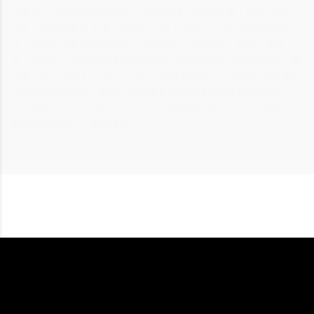
低溫中，高黏彈性的軟墊也可以達到良好的減震效果，極其平整的
外型，因此在衣服下幾乎看不見。CE EN1621-1:除了背部與脊椎之
外，適用於全身部位的護具。在保護肩、肘和前臂、臀部、尾椎
骨、膝蓋和小腿等處的護具製造標準，由直徑50mm約莫5kg的半圓
球體，由空中落下在40mm×30mm的護具底材上，這項於1997年制
訂的安全防護標準，目的在於被硬質尖銳物撞擊並穿刺的防護能
力。SAS-TEC TripleFlex hip armor 適用於兒童（小尺寸）肩部、
肘部及膝部或大人髖部護具。