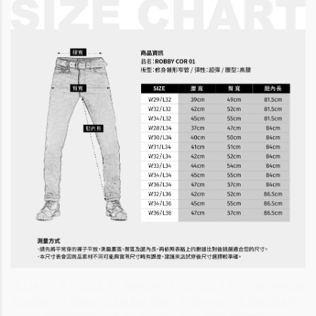
OLMAX ® 是一種功能性的纖維材質，又可以稱之為「四管道特殊型
聚酯纖維」，纖維的表面有四道溝槽，表面積也較一般圓形纖維多