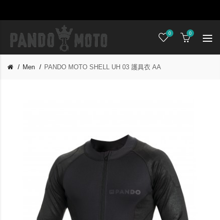
0
0
Men
PANDO MOTO SHELL UH 03 護具衣 AA